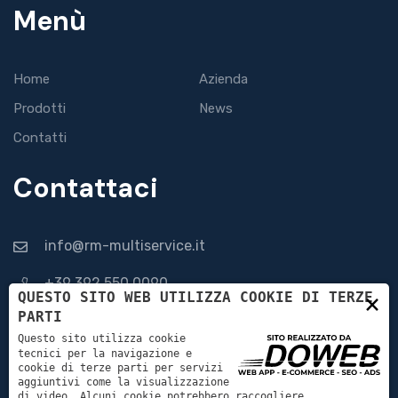
Menù
Home
Azienda
Prodotti
News
Contatti
Contattaci
info@rm-multiservice.it
+39 392 550 0090
×
QUESTO SITO WEB UTILIZZA COOKIE DI TERZE
PARTI
Via Guaina, 30, 37036 San Martino Buon Albergo VR
Questo sito utilizza cookie
tecnici per la navigazione e
cookie di terze parti per servizi
aggiuntivi come la visualizzazione
di video. Alcuni cookie potrebbero raccogliere