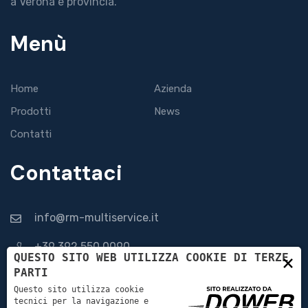
a Verona e provincia.
Menù
Home
Azienda
Prodotti
News
Contatti
Contattaci
info@rm-multiservice.it
+39 392 550 0090
×
QUESTO SITO WEB UTILIZZA COOKIE DI TERZE
PARTI
Via Guaina, 30, 37036 San Martino Buon Albergo VR
Questo sito utilizza cookie
tecnici per la navigazione e